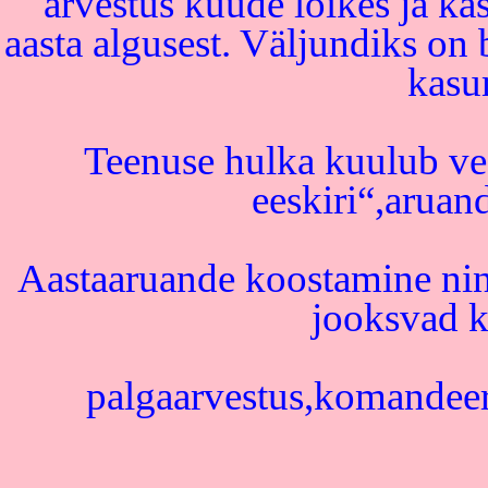
arvestus kuude lõikes ja ka
aasta algusest. Väljundiks on b
kasu
Teenuse hulka kuulub ve
eeskiri“,aruan
Aastaaruande koostamine ning
jooksvad k
palgaarvestus,komandee