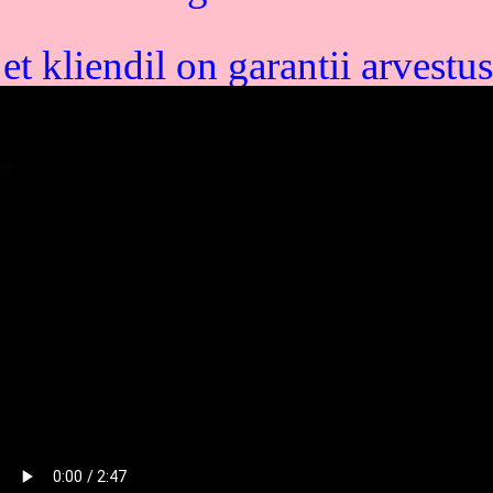
et kliendil on garantii arvest