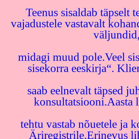
Teenus sisaldab täpselt 
vajadustele vastavalt kohan
väljundid,
midagi muud pole.Veel si
sisekorra eeskirja“. Kli
saab eelnevalt täpsed ju
konsultatsiooni.Aasta l
tehtu vastab nõuetele ja 
Äriregistrile.Erinevus li