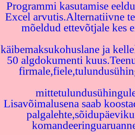
Programmi kasutamise eeldu
Excel arvutis.Alternatiivne t
mõeldud ettevõtjale kes e
käibemaksukohuslane ja kelle
50 algdokumenti kuus.Teenu
firmale,fiele,tulundusühin
mittetulundusühingule
Lisavõimalusena saab koostad
palgalehte,sõidupäevikut
komandeeringuaruanne